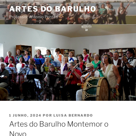
Saltar
ARTES DO BARULHO
para
Professor Antonio Pontes
o
conteúdo
PUBLICADO
1 JUNHO, 2024
POR
LUISA BERNARDO
EM
Artes do Barulho Montemor o
Novo