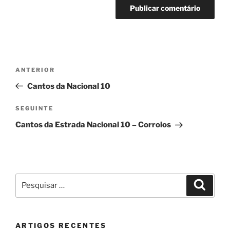
Navegação
Conteúdo
ANTERIOR
de
anterior
Cantos da Nacional 10
artigos
Conteúdo
SEGUINTE
seguinte
Cantos da Estrada Nacional 10 – Corroios
Pesquisar
Pesqui
por:
ARTIGOS RECENTES