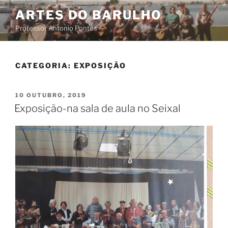
Saltar
ARTES DO BARULHO
para
Professor Antonio Pontes
o
conteúdo
CATEGORIA:
EXPOSIÇÃO
PUBLICADO
10 OUTUBRO, 2019
EM
Exposição-na sala de aula no Seixal