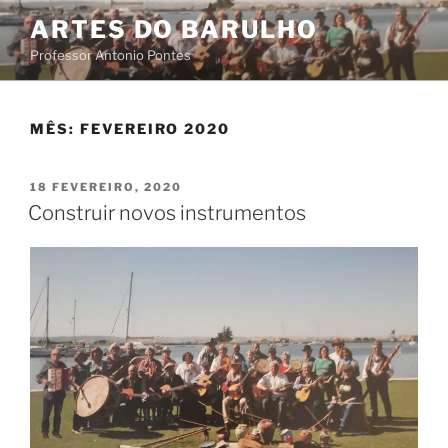
Saltar
ARTES DO BARULHO
para
Professor Antonio Pontes
o
conteúdo
MÊS:
FEVEREIRO 2020
PUBLICADO
18 FEVEREIRO, 2020
EM
Construir novos instrumentos