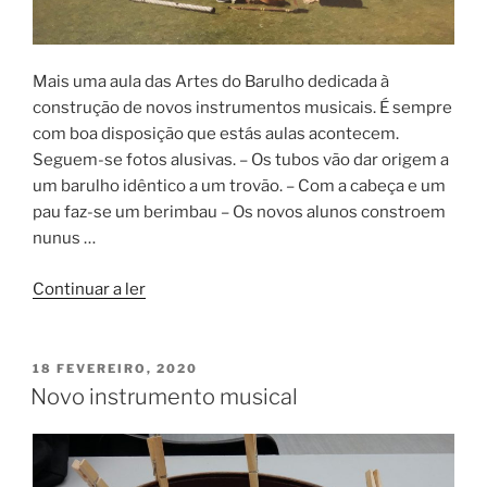
Mais uma aula das Artes do Barulho dedicada à
construção de novos instrumentos musicais. É sempre
com boa disposição que estás aulas acontecem.
Seguem-se fotos alusivas. – Os tubos vão dar origem a
um barulho idêntico a um trovão. – Com a cabeça e um
pau faz-se um berimbau – Os novos alunos constroem
nunus …
“Construir
Continuar a ler
novos
instrumentos”
PUBLICADO
18 FEVEREIRO, 2020
EM
Novo instrumento musical