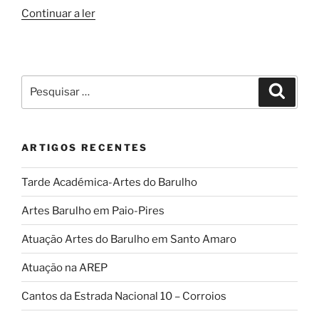
“Novo
Continuar a ler
instrumento
musical”
Pesquisar
Pesqui
por:
ARTIGOS RECENTES
Tarde Académica-Artes do Barulho
Artes Barulho em Paio-Pires
Atuação Artes do Barulho em Santo Amaro
Atuação na AREP
Cantos da Estrada Nacional 10 – Corroios