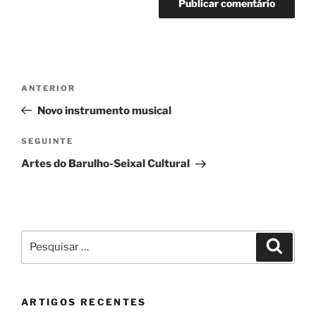
Navegação
Conteúdo
ANTERIOR
de
anterior
Novo instrumento musical
artigos
Conteúdo
SEGUINTE
seguinte
Artes do Barulho-Seixal Cultural
Pesquisar
Pesqui
por:
ARTIGOS RECENTES