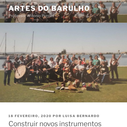
Saltar
ARTES DO BARULHO
para
Professor Antonio Pontes
o
conteúdo
PUBLICADO
18 FEVEREIRO, 2020
POR
LUISA BERNARDO
EM
Construir novos instrumentos