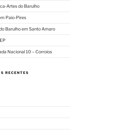
ca-Artes do Barulho
em Paio-Pires
 do Barulho em Santo Amaro
REP
ada Nacional 10 – Corroios
S RECENTES