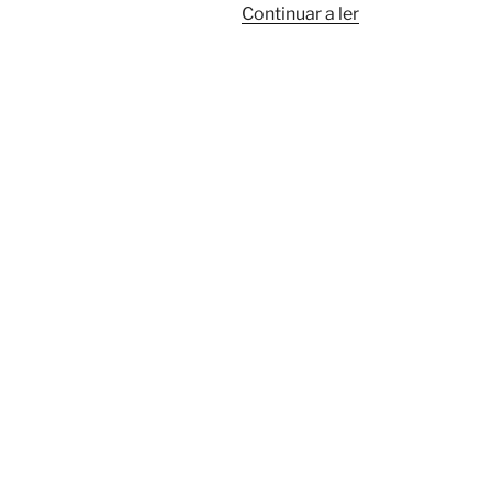
“Atuação
Continuar a ler
na
AREP”