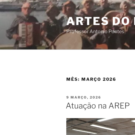
Saltar
para
ARTES DO
o
conteúdo
Professor Antonio Pontes
MÊS:
MARÇO 2026
PUBLICADO
9 MARÇO, 2026
EM
Atuação na AREP