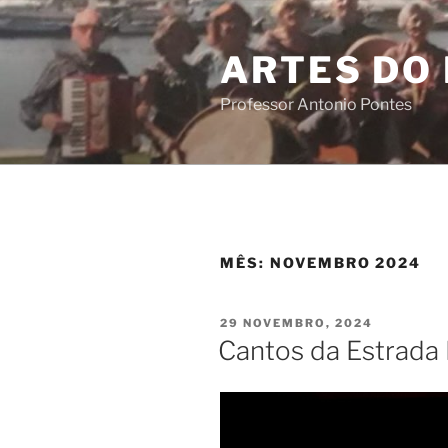
Saltar
para
ARTES DO
o
conteúdo
Professor Antonio Pontes
MÊS:
NOVEMBRO 2024
PUBLICADO
29 NOVEMBRO, 2024
EM
Cantos da Estrada 