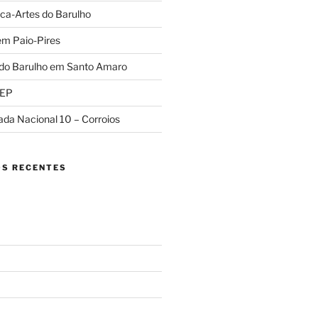
ca-Artes do Barulho
em Paio-Pires
 do Barulho em Santo Amaro
REP
ada Nacional 10 – Corroios
S RECENTES