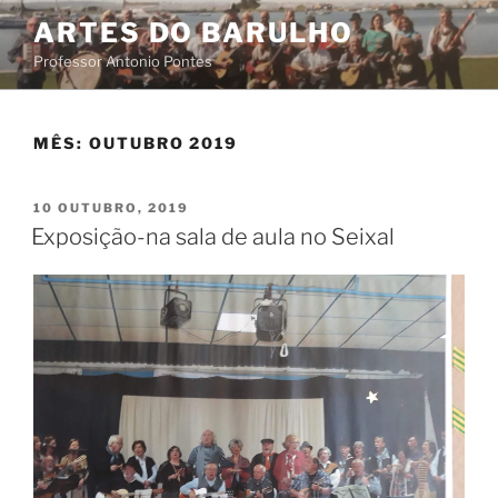
Saltar
ARTES DO BARULHO
para
Professor Antonio Pontes
o
conteúdo
MÊS:
OUTUBRO 2019
PUBLICADO
10 OUTUBRO, 2019
EM
Exposição-na sala de aula no Seixal