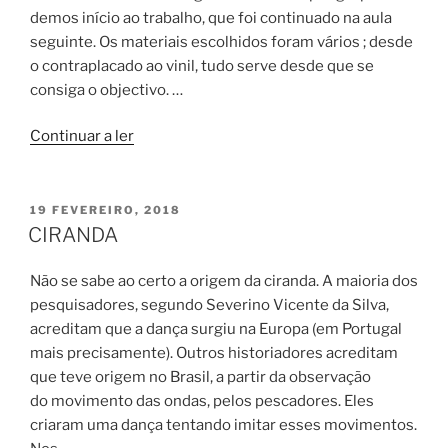
demos início ao trabalho, que foi continuado na aula
seguinte. Os materiais escolhidos foram vários ; desde
o contraplacado ao vinil, tudo serve desde que se
consiga o objectivo. …
“Novo
Continuar a ler
instrumento
musical”
PUBLICADO
19 FEVEREIRO, 2018
EM
CIRANDA
Não se sabe ao certo a origem da ciranda. A maioria dos
pesquisadores, segundo Severino Vicente da Silva,
acreditam que a dança surgiu na Europa (em Portugal
mais precisamente). Outros historiadores acreditam
que teve origem no Brasil, a partir da observação
do movimento das ondas, pelos pescadores. Eles
criaram uma dança tentando imitar esses movimentos.