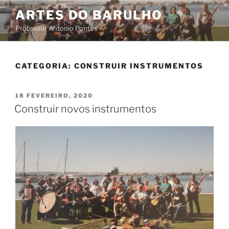
Saltar
ARTES DO BARULHO
para
Professor Antonio Pontes
o
conteúdo
CATEGORIA:
CONSTRUIR INSTRUMENTOS
PUBLICADO
18 FEVEREIRO, 2020
EM
Construir novos instrumentos