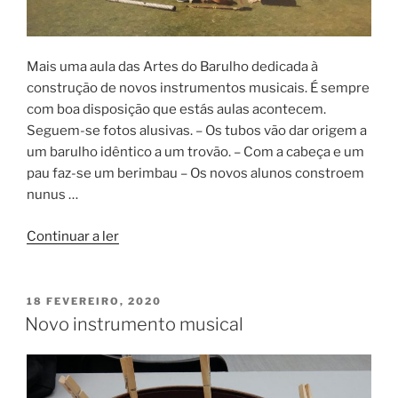
Mais uma aula das Artes do Barulho dedicada à
construção de novos instrumentos musicais. É sempre
com boa disposição que estás aulas acontecem.
Seguem-se fotos alusivas. – Os tubos vão dar origem a
um barulho idêntico a um trovão. – Com a cabeça e um
pau faz-se um berimbau – Os novos alunos constroem
nunus …
“Construir
Continuar a ler
novos
instrumentos”
PUBLICADO
18 FEVEREIRO, 2020
EM
Novo instrumento musical