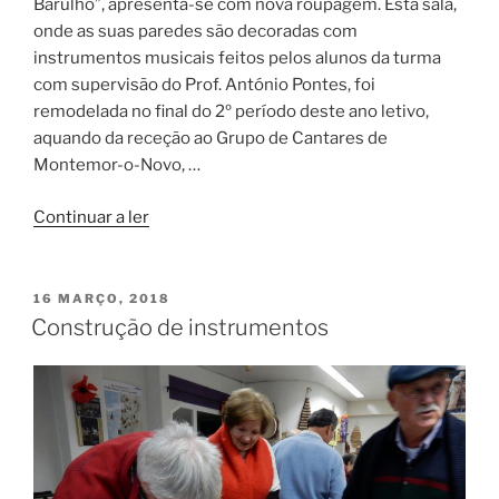
Barulho”, apresenta-se com nova roupagem. Esta sala,
onde as suas paredes são decoradas com
instrumentos musicais feitos pelos alunos da turma
com supervisão do Prof. António Pontes, foi
remodelada no final do 2º período deste ano letivo,
aquando da receção ao Grupo de Cantares de
Montemor-o-Novo, …
“Sala
Continuar a ler
da
turma-
Artes
PUBLICADO
16 MARÇO, 2018
EM
do
Construção de instrumentos
barulho”