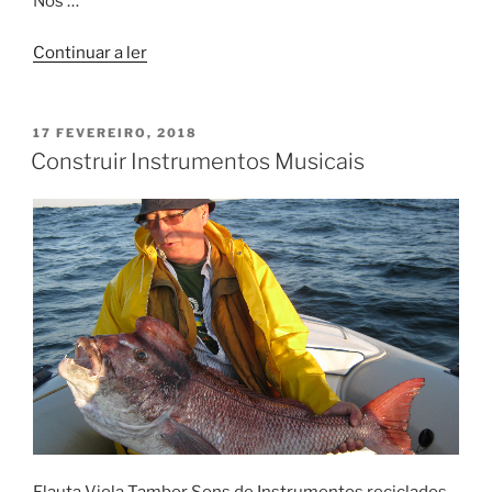
Nos …
“CIRANDA”
Continuar a ler
PUBLICADO
17 FEVEREIRO, 2018
EM
Construir Instrumentos Musicais
Flauta Viola Tambor Sons de Instrumentos reciclados