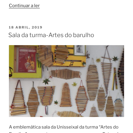
“Novo
Continuar a ler
instrumento
musical”
PUBLICADO
18 ABRIL, 2019
EM
Sala da turma-Artes do barulho
A emblemática sala da Unisseixal da turma “Artes do