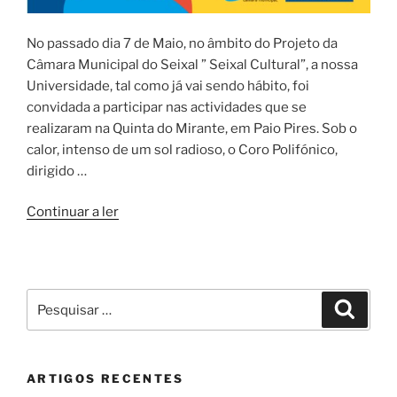
No passado dia 7 de Maio, no âmbito do Projeto da
Câmara Municipal do Seixal ” Seixal Cultural”, a nossa
Universidade, tal como já vai sendo hábito, foi
convidada a participar nas actividades que se
realizaram na Quinta do Mirante, em Paio Pires. Sob o
calor, intenso de um sol radioso, o Coro Polifónico,
dirigido …
“Artes
Continuar a ler
do
Barulho-
Seixal
Cultural”
Pesquisar
Pesqui
por:
ARTIGOS RECENTES