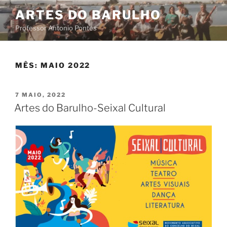
Saltar
ARTES DO BARULHO
para
Professor Antonio Pontes
o
conteúdo
MÊS:
MAIO 2022
PUBLICADO
7 MAIO, 2022
EM
Artes do Barulho-Seixal Cultural