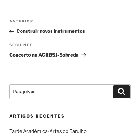
Navegação
Conteúdo
ANTERIOR
de
anterior
Construir novos instrumentos
artigos
Conteúdo
SEGUINTE
seguinte
Concerto na ACRBSJ-Sobreda
Pesquisar
Pesqui
por:
ARTIGOS RECENTES
Tarde Académica-Artes do Barulho