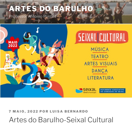
Saltar
ARTES DO BARULHO
para
Professor Antonio Pontes
o
conteúdo
PUBLICADO
7 MAIO, 2022
POR
LUISA BERNARDO
EM
Artes do Barulho-Seixal Cultural