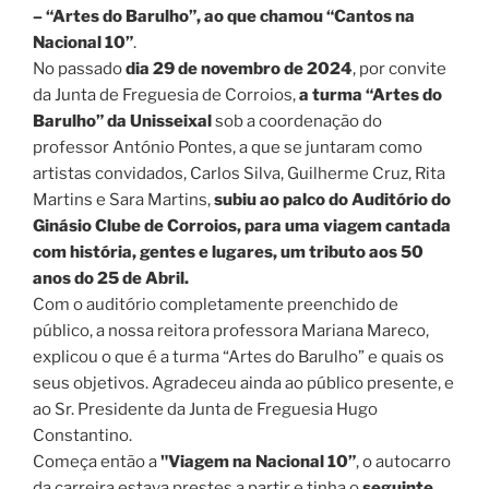
– “Artes do Barulho”, ao que chamou “Cantos na
Nacional 10”
.
No passado
dia 29 de novembro de 2024
, por convite
da Junta de Freguesia de Corroios,
a turma “Artes do
Barulho” da Unisseixal
sob a coordenação do
professor António Pontes, a que se juntaram como
artistas convidados, Carlos Silva, Guilherme Cruz, Rita
Martins e Sara Martins,
subiu ao palco do Auditório do
Ginásio Clube de Corroios, para uma viagem cantada
com história, gentes e lugares, um tributo aos 50
anos do 25 de Abril.
Com o auditório completamente preenchido de
público, a nossa reitora professora Mariana Mareco,
explicou o que é a turma “Artes do Barulho” e quais os
seus objetivos. Agradeceu ainda ao público presente, e
ao Sr. Presidente da Junta de Freguesia Hugo
Constantino.
Começa então a
"Viagem na Nacional 10”
, o autocarro
da carreira estava prestes a partir e tinha o
seguinte