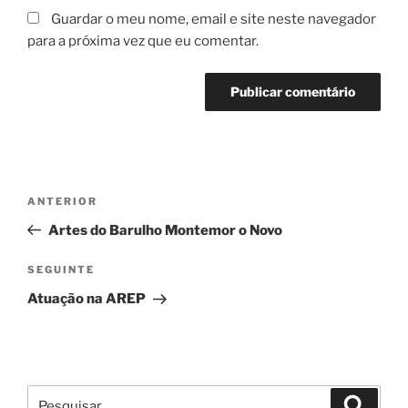
Guardar o meu nome, email e site neste navegador
para a próxima vez que eu comentar.
Navegação
Conteúdo
ANTERIOR
de
anterior
Artes do Barulho Montemor o Novo
artigos
Conteúdo
SEGUINTE
seguinte
Atuação na AREP
Pesquisar
Pesqui