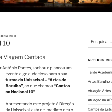
BERNARDO
Pesquisar
l 10
por:
ma Viagem Cantada
ARTIGOS RE
r António Pontes, sonhou e planeou um
Tarde Académi
evento algo
audacioso para a sua
turma da Unisseixal – “Artes do
Artes Barulho 
Barulho”
, ao que chamou
“Cantos
Atuação Artes
na Nacional 10”
.
Atuação na A
Apresentando este projeto à Direção
Cantos da Estr
da Unisseixal, esta de imediato deu o