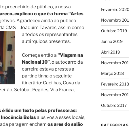
e preenchido de público, a nossa
Fevereiro 202
reco, explicou o que é a turma “Artes
Novembro 20
bjetivos. Agradeceu ainda ao público
 da CMS - Joaquim Ta
vares, assim como
Outubro 2019
a todos os representantes
autárquicos presentes.
Junho 2019
Abril 2019
Começa então a
"Viagem na
Nacional 10”
, o autocarro da
Novembro 20
carreira estava prestes a
Março 2018
partir e tinha o seguinte
itinerário: Cacilhas, Cova da
Fevereiro 2018
zeitão, Setúbal, Pegões, Vila Franca,
Novembro 201
Outubro 2017
 é lido um texto pelas professoras:
 Inocência Bolas
alusivos a esses locais,
a cada paragem enchem
os ares do salão
CATEGORIAS