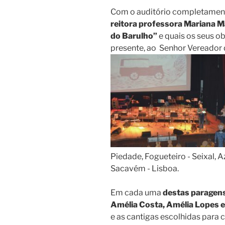
Com o auditório completament
reitora professora Mariana Ma
do Barulho”
e quais os seus o
presente, ao Senhor Vereador
Piedade, Fogueteiro - Seixal, A
Sacavém - Lisboa.
Em cada uma
destas paragens
Amélia Costa, Amélia Lopes e
e as cantigas escolhidas par