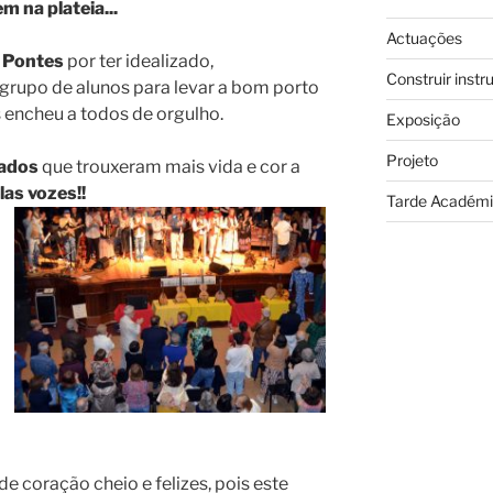
em na plateia...
Actuações
 Pontes
por ter idealizado,
Construir inst
 grupo de alunos para levar a bom porto
s encheu a todos de orgulho.
Exposição
Projeto
dados
que trouxeram mais vida e cor a
las vozes!!
Tarde Académ
 coração cheio e felizes, pois este