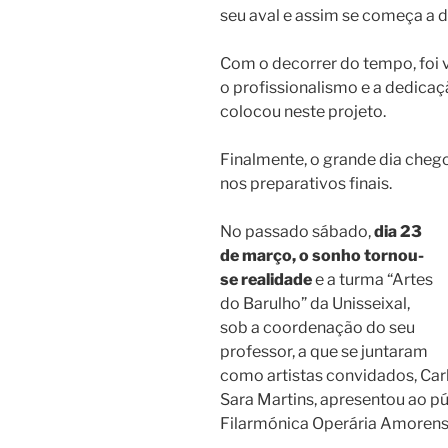
seu aval e assim se começa a 
Com o decorrer do tempo, foi v
o profissionalismo e a dedica
colocou neste projeto.
Finalmente, o grande dia cheg
nos preparativos finais.
No passado sábado,
dia 23
de março, o sonho tornou-
se realidade
e a turma “Artes
do Barulho” da Unisseixal,
sob a coordenação do seu
professor, a que se juntaram
como artistas convidados, Carl
Sara Martins, apresentou ao p
Filarmónica Operária Amorense